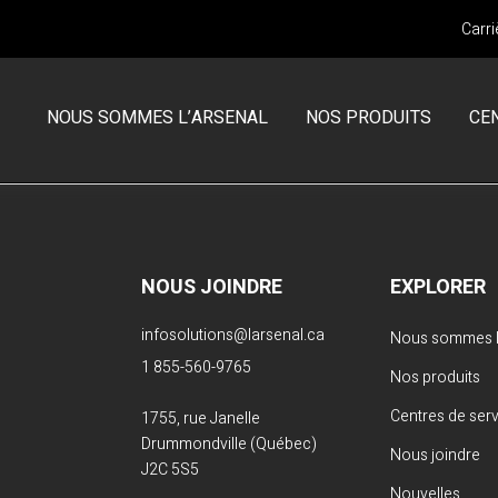
Carri
NOUS SOMMES L’ARSENAL
NOS PRODUITS
CE
MCNEILUS
CENTRE DE SERVICES CAMIONS
Chargement frontal
Garantie
NOUS JOINDRE
EXPLORER
Chargement latéral
SERVICE DES PIÈCES
infosolutions@larsenal.ca
Nous sommes L
Chargement arrière
1 855-560-9765
Nos produits
Volterra
Demande de retour d’un article
Centres de ser
1755, rue Janelle
Drummondville (Québec)
Camions en inventaire neufs
Nous joindre
J2C 5S5
Camions en inventaire usagés
Nouvelles