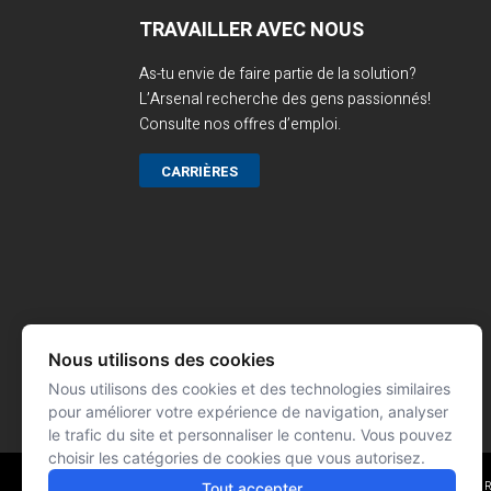
TRAVAILLER AVEC NOUS
As-tu envie de faire partie de la solution?
L’Arsenal recherche des gens passionnés!
Consulte nos offres d’emploi.
CARRIÈRES
Nous utilisons des cookies
Nous utilisons des cookies et des technologies similaires
pour améliorer votre expérience de navigation, analyser
le trafic du site et personnaliser le contenu. Vous pouvez
choisir les catégories de cookies que vous autorisez.
Tout accepter
Réalisation : Signé François 
© L'ARSENAL 2023
Tous droits réservés