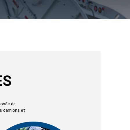
ES
posée de
es camions et