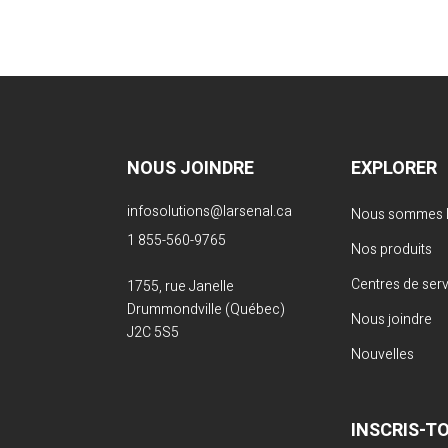
NOUS JOINDRE
EXPLORER
infosolutions@larsenal.ca
Nous sommes L
1 855-560-9765
Nos produits
Centres de ser
1755, rue Janelle
Drummondville (Québec)
Nous joindre
J2C 5S5
Nouvelles
INSCRIS-T