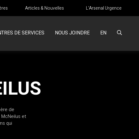
ères
Articles & Nouvelles
L’Arsenal Urgence
NTRES DE SERVICES
NOUS JOINDRE
EN
ILUS
ière de
e McNeilus et
ons qui