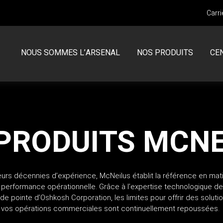
Carri
NOUS SOMMES L’ARSENAL
NOS PRODUITS
CE
MCNEILUS
CENTRE DE SERVICES CAMIONS
Chargement frontal
Garantie
 PRODUITS MCNE
Chargement latéral
SERVICE DES PIÈCES
Chargement arrière
Volterra
Demande de retour d’un article
eurs décennies d’expérience, McNeilus établit la référence en mat
de performance opérationnelle. Grâce à l’expertise technologique d
n de pointe d’Oshkosh Corporation, les limites pour offrir des soluti
Camions en inventaire neufs
 vos opérations commerciales sont continuellement repoussées.
Camions en inventaire usagés