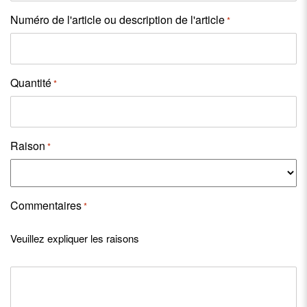
slash
JJ
Numéro de l'article ou description de l'article
*
slash
AAAA
Quantité
*
Raison
*
Commentaires
*
Veuillez expliquer les raisons