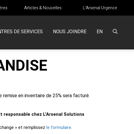
ères
Articles & Nouvelles
L’Arsenal Urgence
NTRES DE SERVICES
NOUS JOINDRE
EN
ANDISE
de remise en inventaire de 25% sera facturé.
 responsable chez L’Arsenal Solutions
le formulaire
échange » et remplissez
.