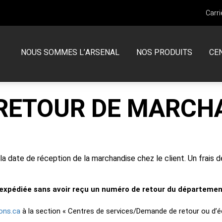
Carri
NOUS SOMMES L’ARSENAL
NOS PRODUITS
CE
MCNEILUS
CENTRE DE SERVICES CAMIONS
 RETOUR DE MARCH
Chargement frontal
Garantie
Chargement latéral
SERVICE DES PIÈCES
Chargement arrière
 la date de réception de la marchandise chez le client. Un frais 
Volterra
Demande de retour d’un article
xpédiée sans avoir reçu un numéro de retour du département
Camions en inventaire neufs
ons.ca
à la section « Centres de services/Demande de retour ou d’
Camions en inventaire usagés