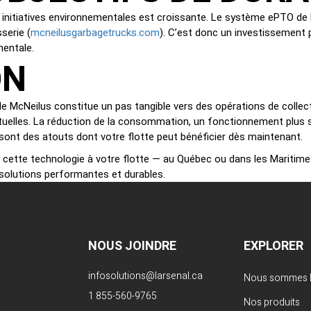
s initiatives environnementales est croissante. Le système ePTO de
mcneilusgarbagetrucks.com
serie (
). C’est donc un investissement p
mentale.
ON
 McNeilus constitue un pas tangible vers des opérations de collecte
elles. La réduction de la consommation, un fonctionnement plus si
é sont des atouts dont votre flotte peut bénéficier dès maintenant.
r cette technologie à votre flotte — au Québec ou dans les Maritime
olutions performantes et durables.
NOUS JOINDRE
EXPLORER
infosolutions@larsenal.ca
Nous sommes L
1 855-560-9765
Nos produits