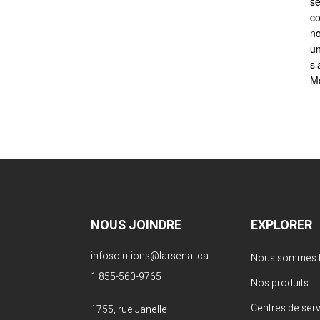
se
co
no
un
s’
Mc
NOUS JOINDRE
EXPLORER
infosolutions@larsenal.ca
Nous sommes L
1 855-560-9765
Nos produits
Centres de ser
1755, rue Janelle