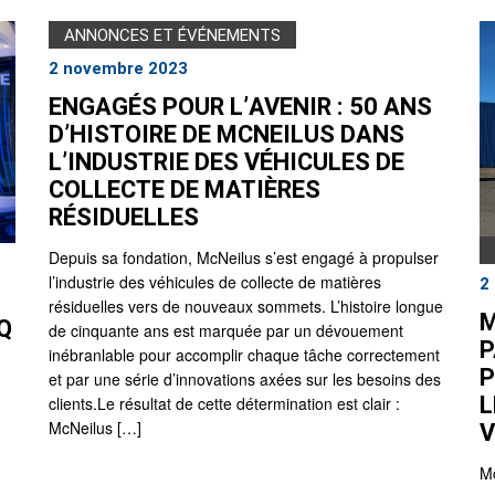
ANNONCES ET ÉVÉNEMENTS
2 novembre 2023
ENGAGÉS POUR L’AVENIR : 50 ANS
D’HISTOIRE DE MCNEILUS DANS
L’INDUSTRIE DES VÉHICULES DE
COLLECTE DE MATIÈRES
RÉSIDUELLES
Depuis sa fondation, McNeilus s’est engagé à propulser
l’industrie des véhicules de collecte de matières
2
résiduelles vers de nouveaux sommets. L’histoire longue
M
Q
de cinquante ans est marquée par un dévouement
P
inébranlable pour accomplir chaque tâche correctement
P
et par une série d’innovations axées sur les besoins des
L
clients.Le résultat de cette détermination est clair :
V
McNeilus […]
Mc