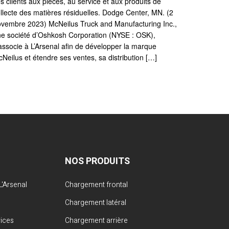
s clients aux pièces, au service et aux produits de
llecte des matières résiduelles. Dodge Center, MN. (2
vembre 2023) McNeilus Truck and Manufacturing Inc.,
e société d’Oshkosh Corporation (NYSE : OSK),
associe à L’Arsenal afin de développer la marque
Neilus et étendre ses ventes, sa distribution […]
NOS PRODUITS
'Arsenal
Chargement frontal
Chargement latéral
vices
Chargement arrière